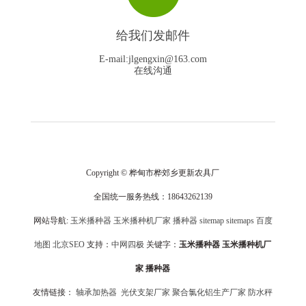
给我们发邮件
E-mail:jlgengxin@163.com
在线沟通
Copyright © 桦甸市桦郊乡更新农具厂
全国统一服务热线：18643262139
网站导航:
玉米播种器
玉米播种机厂家
播种器
sitemap
sitemaps
百度
地图
北京SEO
支持：
中网四极
关键字：
玉米播种器
玉米播种机厂
家
播种器
友情链接：
轴承加热器
光伏支架厂家
聚合氯化铝生产厂家
防水秤