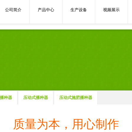
43262139
公司简介
产品中心
生产设备
视频展示
播种器
压动式播种器
压动式施肥播种器
质量为本，用心制作