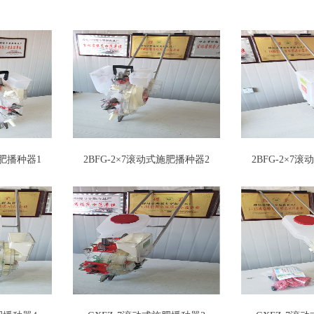
施肥播种器1
2BFG-2×7滚动式施肥播种器2
2BFG-2×7
式施肥播
2BFG-2×7滚动式施肥播
2BFG-2×
种器2
种器3