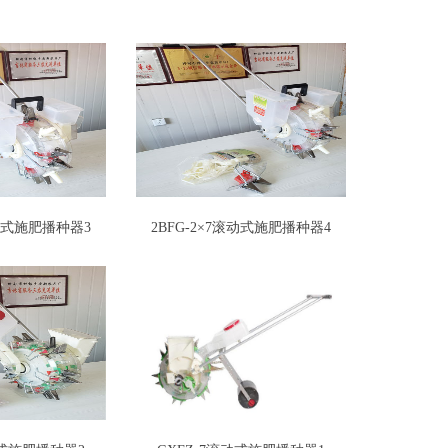
滚动式施肥播种器3
2BFG-2×7滚动式施肥播种器4
7滚动式施肥播
2BFG-2×7滚动式施肥播
种器4