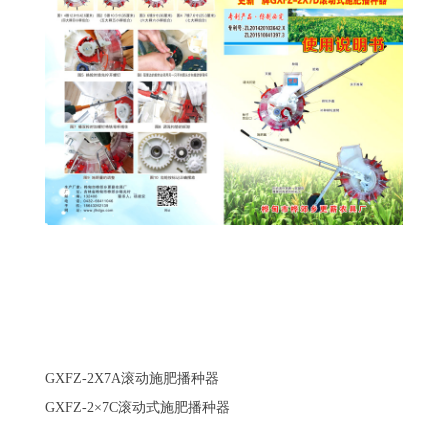
GXFZ-2X7A滚动施肥播种器
GXFZ-2×7C滚动式施肥播种器