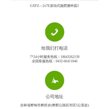
GXFZ—2x7E滚动式施肥播种器2
GXFZ—2x7E滚动式施肥播种器2
给我们打电话
7*24小时服务热线：18643262139
全国客服热线：0432-66411046
公司地址
吉林省桦甸市桦郊乡(桦辉公路距市区5公里处)