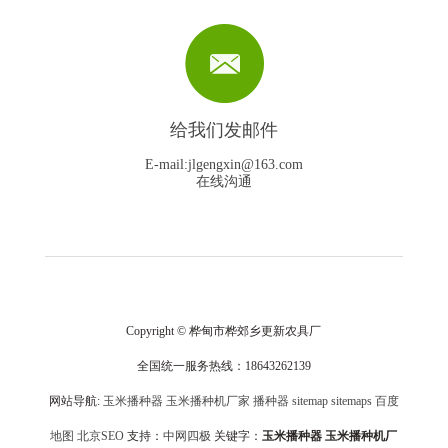
给我们发邮件
E-mail:jlgengxin@163.com
在线沟通
Copyright © 桦甸市桦郊乡更新农具厂
全国统一服务热线：18643262139
网站导航:
玉米播种器
玉米播种机厂家
播种器
sitemap
sitemaps
百度
地图
北京SEO
支持：
中网四极
关键字：
玉米播种器
玉米播种机厂