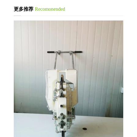
更多推荐
Recomonended