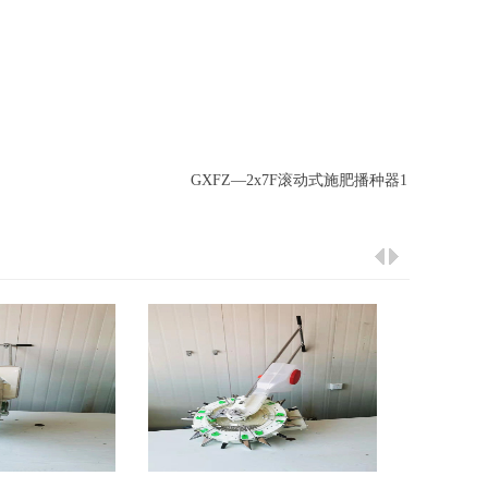
GXFZ—2x7F滚动式施肥播种器1