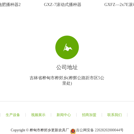
式施肥播种器2
GXZ-7滚动式播种器
GXFZ—2x7
动式施肥
GXZ-7滚动式播种器
GXFZ—2x
播种器1
公司地址
吉林省桦甸市桦郊乡(桦辉公路距市区5公
里处)
生产设备
视频展示
新闻中心
招商加盟
联系我们
Copyright © 桦甸市桦郊乡更新农具厂
吉公网安备 22028202000044号