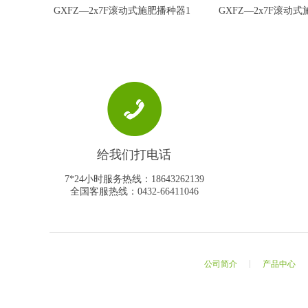
GXFZ—2x7F滚动式施肥播种器1
GXFZ—2x7F滚动
GXFZ—2x7F滚动式施肥
GXFZ—2x7F滚
播种器1
播种器2
给我们打电话
7*24小时服务热线：18643262139
全国客服热线：0432-66411046
公司简介
产品中心