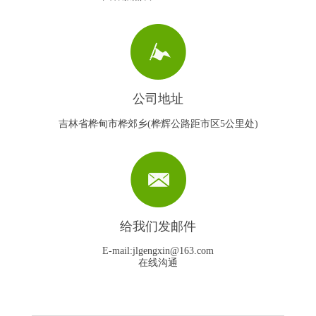
瞄准鲜食玉米种植赛道，玉米播种机厂家推出精密型专用
2026-04-30
随着鲜食玉米市场需求的持续增长，越来越多的农户开始改种甜
公司地址
水果玉米等鲜食玉米品种，鲜食玉米的种植效益比普通籽粒玉米
吉林省桦甸市桦郊乡(桦辉公路距市区5公里处)
少，但对播种的···
解决农户旧机处置难题，玉米播种机厂家推出以旧换新惠
给我们发邮件
2026-04-30
在玉米主产区，很多农户家里都有老旧的玉米播种机，要么是排
E-mail:jlgengxin@163.com
在线沟通
化、播种精度跟不上，要么是机型老旧、不适配现在的秸秆还田
植模式，放在家···