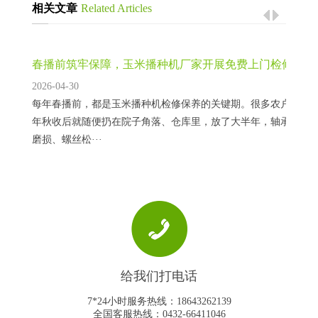
相关文章
Related Articles
春播前筑牢保障，玉米播种机厂家开展免费上门检修保养
2026-04-30
每年春播前，都是玉米播种机检修保养的关键期。很多农户的播
年秋收后就随便扔在院子角落、仓库里，放了大半年，轴承生锈
磨损、螺丝松···
破解山地玉米种植难题，玉米播种机厂家推出丘陵专用轻
2026-04-30
在西南、西北、华北的山区丘陵地带，玉米是主要的粮食作物，
给我们打电话
米种植，长期以来都面临着一个核心难题：地块小、坡度大、田
型玉米播种机···
7*24小时服务热线：18643262139
全国客服热线：0432-66411046