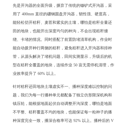
先是开沟器的全面升级，摒弃了传统的锄铲式开沟器，采
用了 400mm 直径的硼钢圆盘开沟器，韧性强、硬度高，
能轻松切开秸秆、麦茬和紧实的土壤，哪怕是秸秆全量还
田的地块，也能开出深度均匀的种沟，不会出现秸秆缠
绕、卡堵的情况。同时搭配了前置防堵清草机构，作业时
能自动拨开种行两侧的秸秆，避免秸秆进入开沟器和排种
管，从源头解决了堵机问题，田间实测显示，升级后的机
型在秸秆全覆盖的地块，连续作业 50 亩无需停机清理，作
业效率提升了 60% 以上。
针对秸秆还田地块土壤虚实不一、播种深度难以控制的问
题，我们为每一行播种单元都配备了独立仿形限深机构和
镇压轮，能根据地面起伏自动调整开沟深度，哪怕是地面
不平整、秸秆覆盖不均的地块，也能保证每一粒种子的播
种深度完全一致，播深合格率可达 92% 以上。播种后的 V