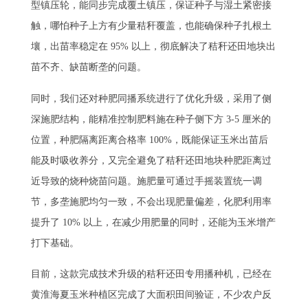
型镇压轮，能同步完成覆土镇压，保证种子与湿土紧密接
触，哪怕种子上方有少量秸秆覆盖，也能确保种子扎根土
壤，出苗率稳定在 95% 以上，彻底解决了秸秆还田地块出
苗不齐、缺苗断垄的问题。
同时，我们还对种肥同播系统进行了优化升级，采用了侧
深施肥结构，能精准控制肥料施在种子侧下方 3-5 厘米的
位置，种肥隔离距离合格率 100%，既能保证玉米出苗后
能及时吸收养分，又完全避免了秸秆还田地块种肥距离过
近导致的烧种烧苗问题。施肥量可通过手摇装置统一调
节，多垄施肥均匀一致，不会出现肥量偏差，化肥利用率
提升了 10% 以上，在减少用肥量的同时，还能为玉米增产
打下基础。
目前，这款完成技术升级的秸秆还田专用播种机，已经在
黄淮海夏玉米种植区完成了大面积田间验证，不少农户反