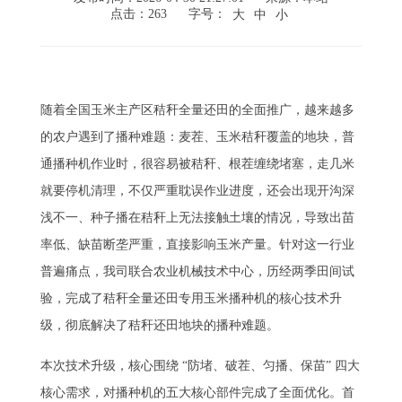
点击：263
字号：
大
中
小
随着全国玉米主产区秸秆全量还田的全面推广，越来越多
的农户遇到了播种难题：麦茬、玉米秸秆覆盖的地块，普
通播种机作业时，很容易被秸秆、根茬缠绕堵塞，走几米
就要停机清理，不仅严重耽误作业进度，还会出现开沟深
浅不一、种子播在秸秆上无法接触土壤的情况，导致出苗
率低、缺苗断垄严重，直接影响玉米产量。针对这一行业
普遍痛点，我司联合农业机械技术中心，历经两季田间试
验，完成了秸秆全量还田专用玉米播种机的核心技术升
级，彻底解决了秸秆还田地块的播种难题。
本次技术升级，核心围绕 “防堵、破茬、匀播、保苗” 四大
核心需求，对播种机的五大核心部件完成了全面优化。首